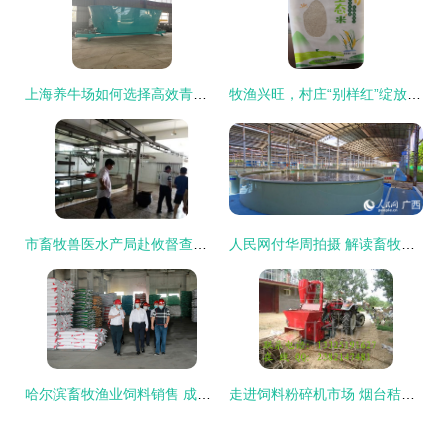
上海养牛场如何选择高效青贮饲料搅拌机？TMR畜牧饲料搅拌机助力现代养殖业升级
牧渔兴旺，村庄“别样红”绽放产业新景
市畜牧兽医水产局赴攸督查养殖业安全生产工作，助力畜牧渔业饲料合规销售
人民网付华周拍摄 解读畜牧渔业饲料销售新动向
哈尔滨畜牧渔业饲料销售 成就与廉政新形势下的思考
走进饲料粉碎机市场 烟台秸秆粉碎机与养牛杂草粉碎机的价格探析