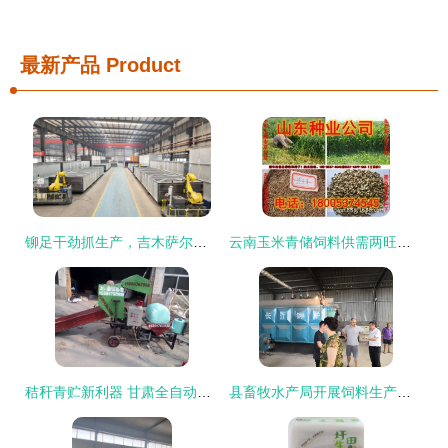
最新产品
Product
铆足干劲抓生产，吉木萨尔县工业经济首季稳开局——以畜牧渔业饲料销售为突破口
云南玉米青储饲料供需两旺，助力畜牧渔业饲料高效转型
秸秆青贮新利器 甘肃全自动打捆包膜机助推农业现代化
县畜牧水产局开展饲料生产企业安全生产专项检查 强化畜牧渔业饲料销售环节监管