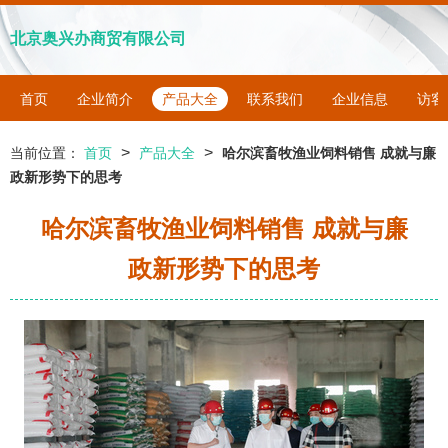
北京奥兴办商贸有限公司
首页
企业简介
产品大全
联系我们
企业信息
访客
>
>
当前位置：
首页
产品大全
哈尔滨畜牧渔业饲料销售 成就与廉
政新形势下的思考
哈尔滨畜牧渔业饲料销售 成就与廉
政新形势下的思考