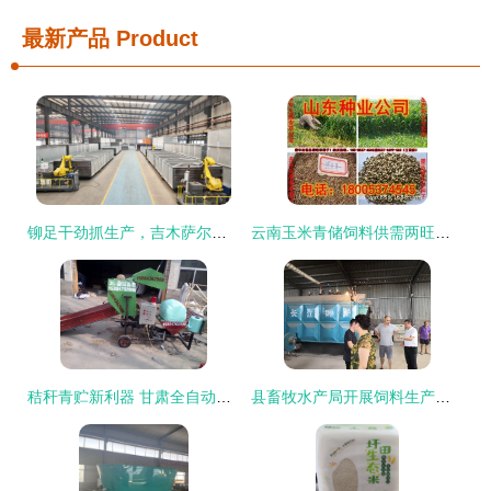
最新产品
Product
铆足干劲抓生产，吉木萨尔县工业经济首季稳开局——以畜牧渔业饲料销售为突破口
云南玉米青储饲料供需两旺，助力畜牧渔业饲料高效转型
秸秆青贮新利器 甘肃全自动打捆包膜机助推农业现代化
县畜牧水产局开展饲料生产企业安全生产专项检查 强化畜牧渔业饲料销售环节监管