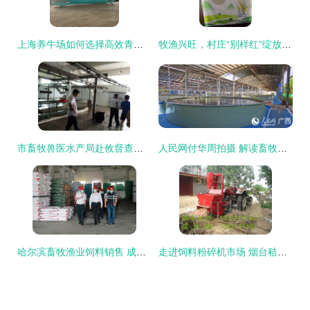
上海养牛场如何选择高效青贮饲料搅拌机？TMR畜牧饲料搅拌机助力现代养殖业升级
牧渔兴旺，村庄“别样红”绽放产业新景
市畜牧兽医水产局赴攸督查养殖业安全生产工作，助力畜牧渔业饲料合规销售
人民网付华周拍摄 解读畜牧渔业饲料销售新动向
哈尔滨畜牧渔业饲料销售 成就与廉政新形势下的思考
走进饲料粉碎机市场 烟台秸秆粉碎机与养牛杂草粉碎机的价格探析