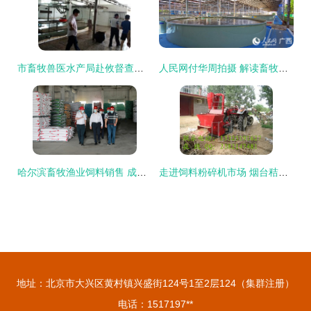
市畜牧兽医水产局赴攸督查养殖业安全生产工作，助力畜牧渔业饲料合规销售
人民网付华周拍摄 解读畜牧渔业饲料销售新动向
哈尔滨畜牧渔业饲料销售 成就与廉政新形势下的思考
走进饲料粉碎机市场 烟台秸秆粉碎机与养牛杂草粉碎机的价格探析
地址：北京市大兴区黄村镇兴盛街124号1至2层124（集群注册）
电话：1517197**