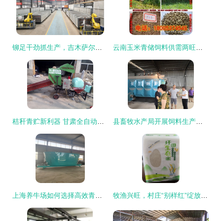
铆足干劲抓生产，吉木萨尔县工业经济首季稳开局——以畜牧渔业饲料销售为突破口
云南玉米青储饲料供需两旺，助力畜牧渔业饲料高效转型
秸秆青贮新利器 甘肃全自动打捆包膜机助推农业现代化
县畜牧水产局开展饲料生产企业安全生产专项检查 强化畜牧渔业饲料销售环节监管
上海养牛场如何选择高效青贮饲料搅拌机？TMR畜牧饲料搅拌机助力现代养殖业升级
牧渔兴旺，村庄“别样红”绽放产业新景