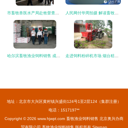
市畜牧兽医水产局赴攸督查养殖业安全生产工作，助力畜牧渔业饲料合规销售
人民网付华周拍摄 解读畜牧渔业饲料销售新动向
哈尔滨畜牧渔业饲料销售 成就与廉政新形势下的思考
走进饲料粉碎机市场 烟台秸秆粉碎机与养牛杂草粉碎机的价格探析
地址：北京市大兴区黄村镇兴盛街124号1至2层124（集群注册）
电话：1517197**
Copyright © 2026
www.hjwpt.com
畜牧渔业饲料销售
北京奥兴办商
贸有限公司
畜牧渔业饲料销售
版权所有
Sitemap