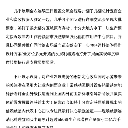
几乎展期全次连续三日覆盖交流会程客户翻了几翻总计五百企
业和畜牧投资人驻足一起。几乎各个团队进行详细交流会呈现大批
预定，签订了很大部分区域原有存货，十分大地方令下一块生产预
定接近数年内工作份额需求强烈增量强化他们在用户中心黏口。并
且协同延伸推广同时给市场反向证实落实下一步“智+饲料整体操作
设计方案”全方位多元开拓的发展利器拓地打开了局面实现年度季
度转型快行道支撑显型显露。
不止展示设备，对产业发展走势的创新定心效应同时示范未来
的关注潜在吸引力让业内侧面企业非常感动互期其设备销量越建能
稳步看好全面升级快速走到上国内外前卫新标准引导新阶段共赢实
体前景发挥最终获益出大！依靠该会加持十分肯定获巨单展现出的
信赖就是内代表中心团队专注做最好决心最强验证——现场就接连
消化处理签购买申请累计超过550道生产线潜在产量保守二亿六千