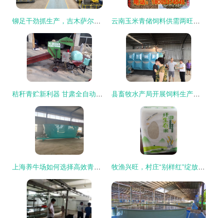
铆足干劲抓生产，吉木萨尔县工业经济首季稳开局——以畜牧渔业饲料销售为突破口
云南玉米青储饲料供需两旺，助力畜牧渔业饲料高效转型
秸秆青贮新利器 甘肃全自动打捆包膜机助推农业现代化
县畜牧水产局开展饲料生产企业安全生产专项检查 强化畜牧渔业饲料销售环节监管
上海养牛场如何选择高效青贮饲料搅拌机？TMR畜牧饲料搅拌机助力现代养殖业升级
牧渔兴旺，村庄“别样红”绽放产业新景