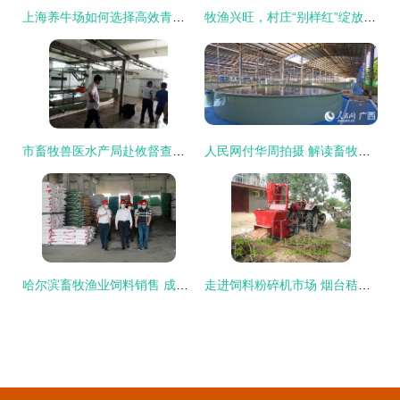
上海养牛场如何选择高效青贮饲料搅拌机？TMR畜牧饲料搅拌机助力现代养殖业升级
牧渔兴旺，村庄“别样红”绽放产业新景
市畜牧兽医水产局赴攸督查养殖业安全生产工作，助力畜牧渔业饲料合规销售
人民网付华周拍摄 解读畜牧渔业饲料销售新动向
哈尔滨畜牧渔业饲料销售 成就与廉政新形势下的思考
走进饲料粉碎机市场 烟台秸秆粉碎机与养牛杂草粉碎机的价格探析