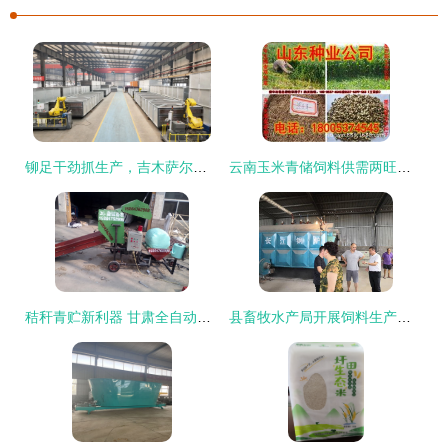
铆足干劲抓生产，吉木萨尔县工业经济首季稳开局——以畜牧渔业饲料销售为突破口
云南玉米青储饲料供需两旺，助力畜牧渔业饲料高效转型
秸秆青贮新利器 甘肃全自动打捆包膜机助推农业现代化
县畜牧水产局开展饲料生产企业安全生产专项检查 强化畜牧渔业饲料销售环节监管