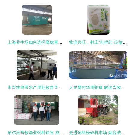
上海养牛场如何选择高效青贮饲料搅拌机？TMR畜牧饲料搅拌机助力现代养殖业升级
牧渔兴旺，村庄“别样红”绽放产业新景
市畜牧兽医水产局赴攸督查养殖业安全生产工作，助力畜牧渔业饲料合规销售
人民网付华周拍摄 解读畜牧渔业饲料销售新动向
哈尔滨畜牧渔业饲料销售 成就与廉政新形势下的思考
走进饲料粉碎机市场 烟台秸秆粉碎机与养牛杂草粉碎机的价格探析