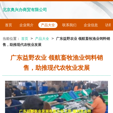
北京奥兴办商贸有限公司
首页
企业简介
产品大全
联系我们
企业信息
访客
>
>
当前位置：
首页
产品大全
广东益野农业 领航畜牧渔业饲料销
售，助推现代农牧业发展
广东益野农业 领航畜牧渔业饲料销
售，助推现代农牧业发展