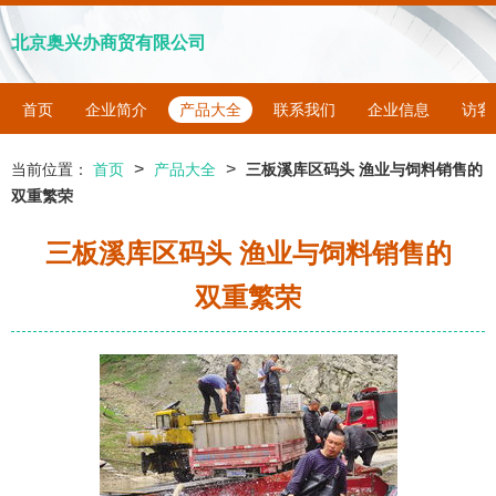
北京奥兴办商贸有限公司
首页
企业简介
产品大全
联系我们
企业信息
访客
>
>
当前位置：
首页
产品大全
三板溪库区码头 渔业与饲料销售的
双重繁荣
三板溪库区码头 渔业与饲料销售的
双重繁荣