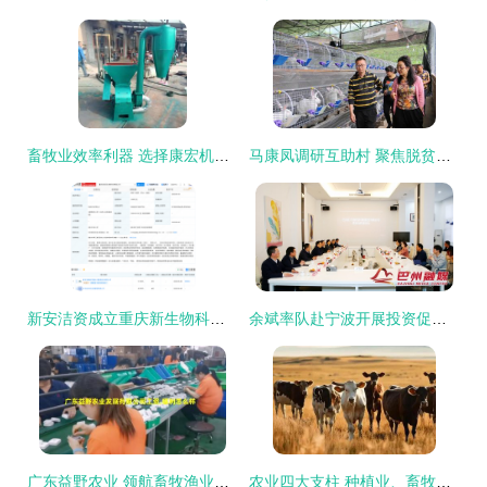
畜牧业效率利器 选择康宏机械的饲料粉碎解决方案
马康凤调研互助村 聚焦脱贫攻坚与畜牧渔业饲料销售新路径
新安洁资成立重庆新生物科技公司，布局畜牧渔业饲料销售领域
余斌率队赴宁波开展投资促进活动 深化畜牧渔业饲料销售合作
广东益野农业 领航畜牧渔业饲料销售，助推现代农牧业发展
农业四大支柱 种植业、畜牧业、林业、渔业与畜牧渔业的饲料销售