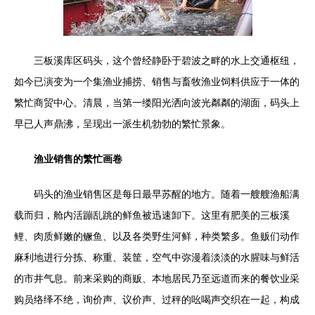
三板溪库区码头，这个曾经静卧于碧波之畔的水上交通枢纽，
如今已演变为一个集渔业捕捞、销售与畜牧渔业饲料供应于一体的
繁忙商贸中心。清晨，当第一缕阳光洒向波光粼粼的湖面，码头上
早已人声鼎沸，呈现出一派生机勃勃的繁忙景象。
渔业销售的繁忙画卷
码头的渔业销售区是每日最早苏醒的地方。随着一艘艘渔船满
载而归，舱内活蹦乱跳的鲜鱼被迅速卸下。这里有肥美的三板溪
鲤、肉质鲜嫩的鳜鱼、以及各类野生河鲜，种类繁多。鱼贩们动作
麻利地进行分拣、称重、装筐，空气中弥漫着淡淡的水腥味与鲜活
的市井气息。前来采购的商贩、本地居民乃至远道而来的餐饮业采
购员络绎不绝，询价声、议价声、过秤的吆喝声交织在一起，构成