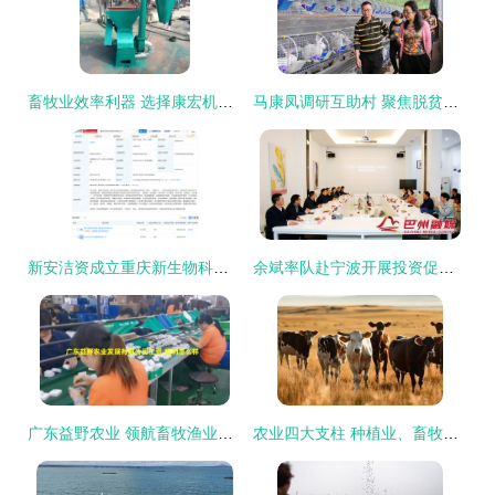
畜牧业效率利器 选择康宏机械的饲料粉碎解决方案
马康凤调研互助村 聚焦脱贫攻坚与畜牧渔业饲料销售新路径
新安洁资成立重庆新生物科技公司，布局畜牧渔业饲料销售领域
余斌率队赴宁波开展投资促进活动 深化畜牧渔业饲料销售合作
广东益野农业 领航畜牧渔业饲料销售，助推现代农牧业发展
农业四大支柱 种植业、畜牧业、林业、渔业与畜牧渔业的饲料销售