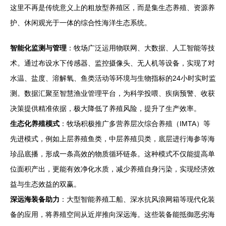
这里不再是传统意义上的粗放型养殖区，而是集生态养殖、资源养
护、休闲观光于一体的综合性海洋生态系统。
智能化监测与管理
：牧场广泛运用物联网、大数据、人工智能等技
术。通过布设水下传感器、监控摄像头、无人机等设备，实现了对
水温、盐度、溶解氧、鱼类活动等环境与生物指标的24小时实时监
测。数据汇聚至智慧渔业管理平台，为科学投喂、疾病预警、收获
决策提供精准依据，极大降低了养殖风险，提升了生产效率。
生态化养殖模式
：牧场积极推广多营养层次综合养殖（IMTA）等
先进模式，例如上层养殖鱼类，中层养殖贝类，底层进行海参等海
珍品底播，形成一条高效的物质循环链条。这种模式不仅能提高单
位面积产出，更能有效净化水质，减少养殖自身污染，实现经济效
益与生态效益的双赢。
深远海装备助力
：大型智能养殖工船、深水抗风浪网箱等现代化装
备的应用，将养殖空间从近岸推向深远海。这些装备能抵御恶劣海