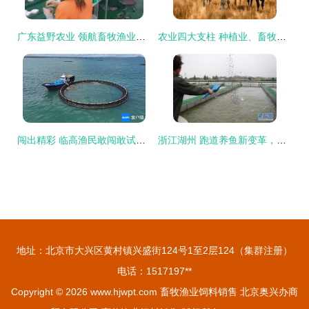
广东益野农业 领航畜牧渔业饲料销售，助推现代农牧业发展
农业四大支柱 种植业、畜牧业、林业、渔业与畜牧渔业的饲料销售
闯出精彩 临高渔民敢闯敢试，向深海养殖进军
浙江湖州 跑道养鱼新变革，畜牧渔业饲料销售迎契机
地址：北京市大兴区黄村镇兴盛街124号1至2层124（集群注册）
电话：1517197**
Copyright © 2026
www.hjwpt.com
畜牧渔业饲料销售
北京奥兴办商