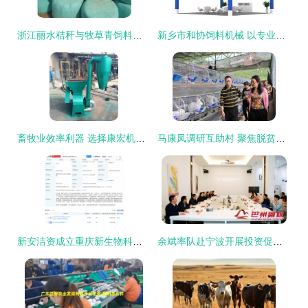
浙江丽水秸秆与牧草青饲料加工专用包膜打捆机 厂家直销，质优价廉
新乡市和协饲料机械 以专业研发实力盛装亮相2022济南国际生物发酵展，引领畜牧饲料行业新风向
畜牧业效率利器 选择康宏机械的饲料粉碎解决方案
马康凤调研互助村 聚焦脱贫攻坚与畜牧渔业饲料销售新路径
新安洁资成立重庆新生物科技公司，布局畜牧渔业饲料销售领域
余斌率队赴宁波开展投资促进活动 深化畜牧渔业饲料销售合作